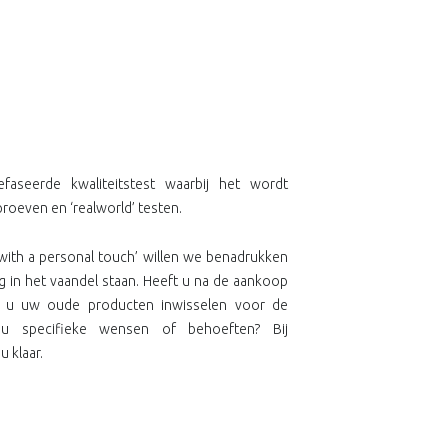
aseerde kwaliteitstest waarbij het wordt
oeven en ‘realworld’ testen.
with a personal touch’ willen we benadrukken
g in het vaandel staan. Heeft u na de aankoop
t u uw oude producten inwisselen voor de
 u specifieke wensen of behoeften? Bij
u klaar.