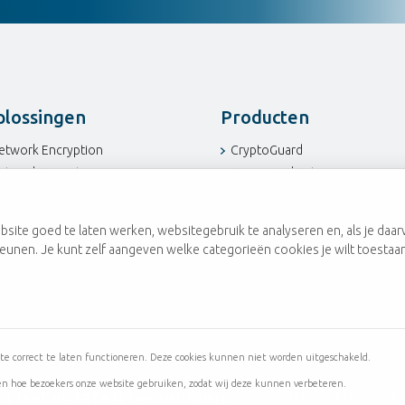
lossingen
Producten
etwork Encryption
CryptoGuard
etwork Security
CompuMail Gateway
CADA / ICS Security
CompuWall
-Mail Encryption
MagiCtwin
site goed te laten werken, websitegebruik te analyseren en, als je daar
MASC
teunen. Je kunt zelf aangeven welke categorieën cookies je wilt toestaan
Utimaco | HSM
te correct te laten functioneren. Deze cookies kunnen niet worden uitgeschakeld.
en hoe bezoekers onze website gebruiken, zodat wij deze kunnen verbeteren.
a beter laten beveiligen?
NEEM CONTACT MET