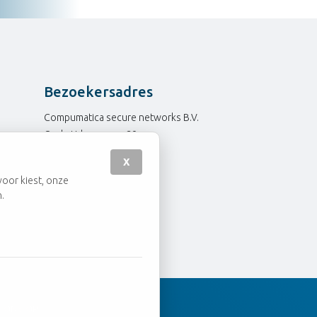
Bezoekersadres
Compumatica secure networks B.V.
Oude Udenseweg 29
5405 PD Uden
X
Nederland
voor kiest, onze
.
 ONS OP