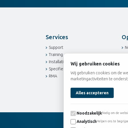
Services
Op
Support
N
Training
N
Installatie bij de klant
S
Wij gebruiken cookies
Specifieke ontwikkeling
E
Wij gebruiken cookies om de web
RMA
marketingactiviteiten te onders
Noodzakelijk
Nodig om de websi
Analytisch
Helpen ons te begrijp
Uw dat