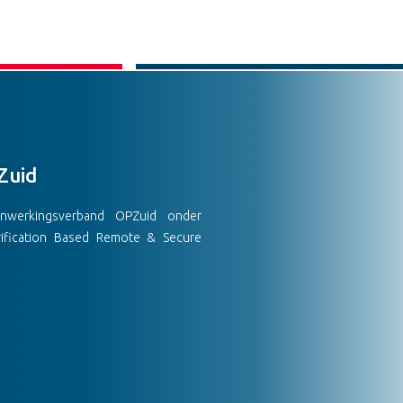
Zuid
nwerkingsverband OPZuid onder
rification Based Remote & Secure