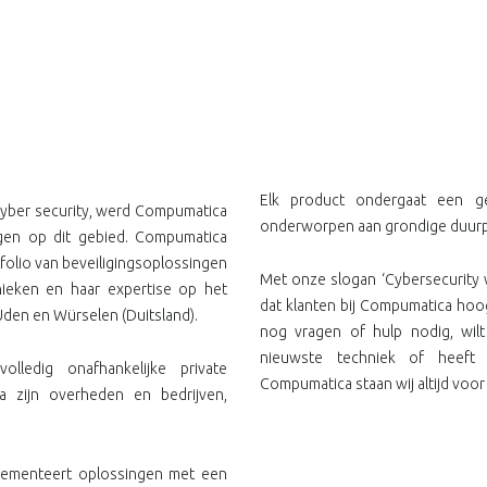
Elk product ondergaat een gef
cyber security, werd Compumatica
onderworpen aan grondige duurpr
ngen op dit gebied. Compumatica
olio van beveiligingsoplossingen
Met onze slogan ‘Cybersecurity 
ieken en haar expertise op het
dat klanten bij Compumatica hoo
 Uden en Würselen (Duitsland).
nog vragen of hulp nodig, wil
nieuwste techniek of heeft
ledig onafhankelijke private
Compumatica staan wij altijd voor 
 zijn overheden en bedrijven,
lementeert oplossingen met een